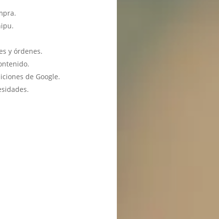
mpra.
hipu.
es y órdenes.
ontenido.
iciones de Google.
esidades.