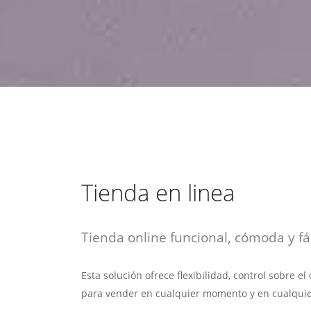
estrategia de
¡COTIZA AQUÍ!
DESDE $15 UF.
HABLAR CON EJECUTIVO
marketing digital.
DESDE $300 UF.
ASESORATE POR UN EXPERTO
Tienda en linea
Tienda online funcional, cómoda y fác
Esta solución ofrece flexibilidad, control sobre e
para vender en cualquier momento y en cualquie