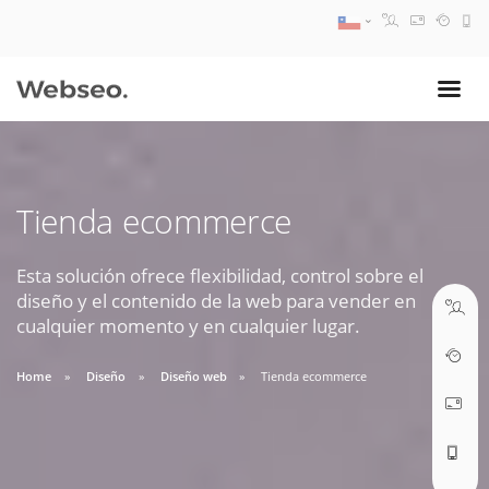
08:30 AM A 17:30 PM
ventas@webseo.cl
Tienda ecommerce
09:30 AM A 18:30 PM
soporte@webseo.cl
Esta solución ofrece flexibilidad, control sobre el
diseño y el contenido de la web para vender en
cualquier momento y en cualquier lugar.
Home
Diseño
Diseño web
Tienda ecommerce
ABRIR TICKET