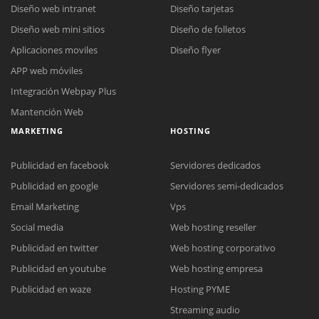
Diseño web intranet
Diseño tarjetas
Diseño web mini sitios
Diseño de folletos
Aplicaciones moviles
Diseño flyer
APP web móviles
Integración Webpay Plus
Mantención Web
MARKETING
HOSTING
Publicidad en facebook
Servidores dedicados
Publicidad en google
Servidores semi-dedicados
Email Marketing
Vps
Social media
Web hosting reseller
Publicidad en twitter
Web hosting corporativo
Reunión online
Publicidad en youtube
Web hosting empresa
Nuestros ejecutivos le enviarán un correo electrónico con el enlace a
Chat Online
Publicidad en waze
Hosting PYME
Meet para la reunión online.
Cotización
Streaming audio
Todos nuestros ejecutivos están fuera de línea. Complete el formulario