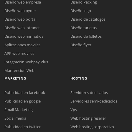
Diseño web empresa
Diseño Packing
Diseño web pyme
Diseño logo
Diseño web portal
Diseño de catálogos
Diseño web intranet
Diseño tarjetas
Diseño web mini sitios
Diseño de folletos
Aplicaciones moviles
Diseño flyer
APP web móviles
Integración Webpay Plus
Mantención Web
MARKETING
HOSTING
Publicidad en facebook
Servidores dedicados
Publicidad en google
Servidores semi-dedicados
Reunión online
Email Marketing
Vps
Nuestros ejecutivos le enviarán un correo electrónico con el enlace a
Social media
Web hosting reseller
Chat Online
Meet para la reunión online.
Publicidad en twitter
Web hosting corporativo
Cotización
Todos nuestros ejecutivos están fuera de línea. Complete el formulario