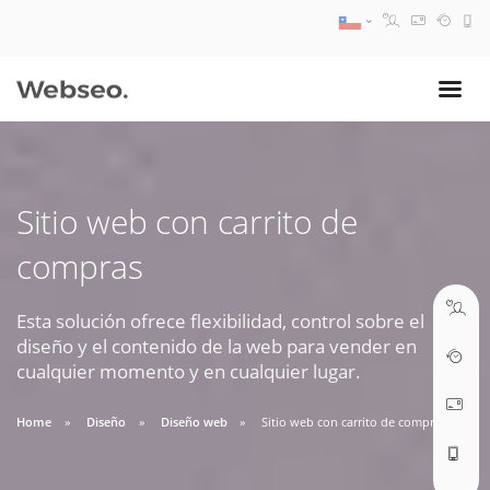
08:30 AM A 17:30 PM
ventas@webseo.cl
Sitio web con carrito de
09:30 AM A 18:30 PM
compras
soporte@webseo.cl
Esta solución ofrece flexibilidad, control sobre el
diseño y el contenido de la web para vender en
cualquier momento y en cualquier lugar.
ABRIR TICKET
Home
Diseño
Diseño web
Sitio web con carrito de compras