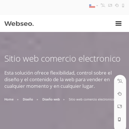
08:30 AM A 17:30 PM
ventas@webseo.cl
Sitio web comercio electronico
09:30 AM A 18:30 PM
soporte@webseo.cl
Esta solución ofrece flexibilidad, control sobre el
diseño y el contenido de la web para vender en
cualquier momento y en cualquier lugar.
Home
Diseño
Diseño web
Sitio web comercio electronico
ABRIR TICKET