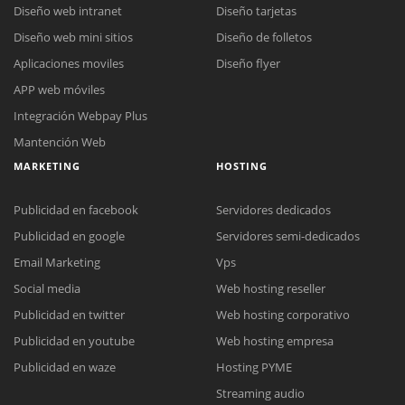
Diseño web intranet
Diseño tarjetas
Diseño web mini sitios
Diseño de folletos
Aplicaciones moviles
Diseño flyer
APP web móviles
Integración Webpay Plus
Mantención Web
MARKETING
HOSTING
Publicidad en facebook
Servidores dedicados
Publicidad en google
Servidores semi-dedicados
Email Marketing
Vps
Social media
Web hosting reseller
Publicidad en twitter
Web hosting corporativo
Reunión online
Publicidad en youtube
Web hosting empresa
Nuestros ejecutivos le enviarán un correo electrónico con el enlace a
Chat Online
Publicidad en waze
Hosting PYME
Meet para la reunión online.
Cotización
Streaming audio
Todos nuestros ejecutivos están fuera de línea. Complete el formulario