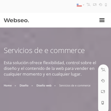
08:30 AM A 17:30 PM
ventas@webseo.cl
Servicios de e commerce
09:30 AM A 18:30 PM
soporte@webseo.cl
Esta solución ofrece flexibilidad, control sobre el
diseño y el contenido de la web para vender en
cualquier momento y en cualquier lugar.
Home
Diseño
Diseño web
Servicios de e commerce
ABRIR TICKET