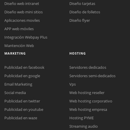
Diseño web intranet
Diseño tarjetas
Diseño web mini sitios
Diseño de folletos
Aplicaciones moviles
Diseño flyer
APP web móviles
Integración Webpay Plus
Mantención Web
MARKETING
HOSTING
Publicidad en facebook
Servidores dedicados
Publicidad en google
Servidores semi-dedicados
Email Marketing
Vps
Social media
Web hosting reseller
Publicidad en twitter
Web hosting corporativo
Reunión online
Publicidad en youtube
Web hosting empresa
Nuestros ejecutivos le enviarán un correo electrónico con el enlace a
Chat Online
Publicidad en waze
Hosting PYME
Meet para la reunión online.
Cotización
Streaming audio
Todos nuestros ejecutivos están fuera de línea. Complete el formulario