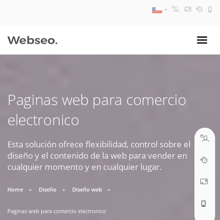
08:30 AM A 17:30 PM
ventas@webseo.cl
Paginas web para comercio
09:30 AM A 18:30 PM
electronico
soporte@webseo.cl
Esta solución ofrece flexibilidad, control sobre el
diseño y el contenido de la web para vender en
cualquier momento y en cualquier lugar.
ABRIR TICKET
Home
Diseño
Diseño web
Paginas web para comercio electronico