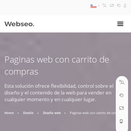
08:30 AM A 17:30 PM
ventas@webseo.cl
Paginas web con carrito de
09:30 AM A 18:30 PM
compras
soporte@webseo.cl
Esta solución ofrece flexibilidad, control sobre el
diseño y el contenido de la web para vender en
cualquier momento y en cualquier lugar.
ABRIR TICKET
Home
Diseño
Diseño web
Paginas web con carrito de compras