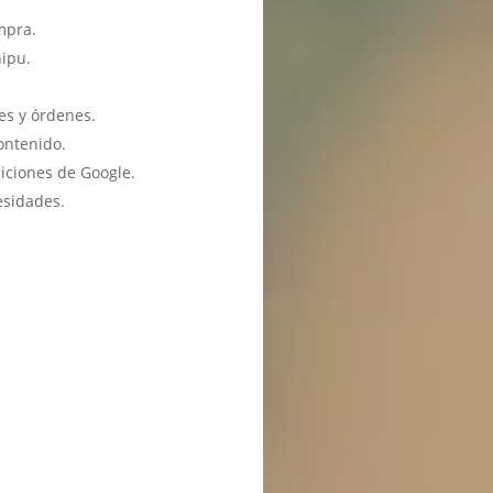
mpra.
hipu.
es y órdenes.
ontenido.
iciones de Google.
esidades.