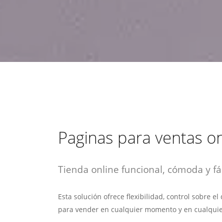
estrategia de
¡COTIZA AQUÍ!
DESDE $15 UF.
HABLAR CON EJECUTIVO
marketing digital.
DESDE $300 UF.
ASESORATE POR UN EXPERTO
Paginas para ventas on
Tienda online funcional, cómoda y fác
Esta solución ofrece flexibilidad, control sobre e
para vender en cualquier momento y en cualquie