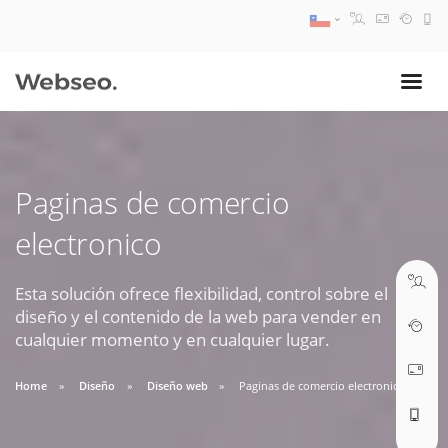
08:30 AM A 17:30 PM
ventas@webseo.cl
Paginas de comercio
09:30 AM A 18:30 PM
electronico
soporte@webseo.cl
Esta solución ofrece flexibilidad, control sobre el
diseño y el contenido de la web para vender en
cualquier momento y en cualquier lugar.
ABRIR TICKET
Home
Diseño
Diseño web
Paginas de comercio electronico