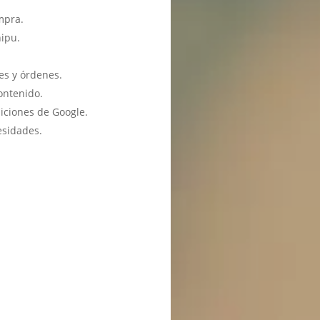
mpra.
hipu.
es y órdenes.
ontenido.
iciones de Google.
esidades.