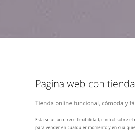
estrategia de
¡COTIZA AQUÍ!
DESDE $15 UF.
HABLAR CON EJECUTIVO
marketing digital.
DESDE $300 UF.
ASESORATE POR UN EXPERTO
Pagina web con tienda
Tienda online funcional, cómoda y fác
Esta solución ofrece flexibilidad, control sobre e
para vender en cualquier momento y en cualquie