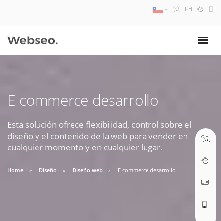
08:30 AM A 17:30 PM
ventas@webseo.cl
E commerce desarrollo
09:30 AM A 18:30 PM
soporte@webseo.cl
Esta solución ofrece flexibilidad, control sobre el
diseño y el contenido de la web para vender en
cualquier momento y en cualquier lugar.
Home
Diseño
Diseño web
E commerce desarrollo
ABRIR TICKET