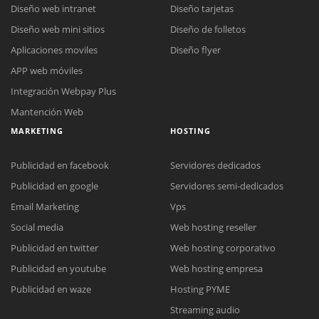
Diseño web intranet
Diseño tarjetas
Diseño web mini sitios
Diseño de folletos
Aplicaciones moviles
Diseño flyer
APP web móviles
Integración Webpay Plus
Mantención Web
MARKETING
HOSTING
Publicidad en facebook
Servidores dedicados
Publicidad en google
Servidores semi-dedicados
Email Marketing
Vps
Social media
Web hosting reseller
Publicidad en twitter
Web hosting corporativo
Reunión online
Publicidad en youtube
Web hosting empresa
Nuestros ejecutivos le enviarán un correo electrónico con el enlace a
Chat Online
Publicidad en waze
Hosting PYME
Meet para la reunión online.
Cotización
Streaming audio
Todos nuestros ejecutivos están fuera de línea. Complete el formulario