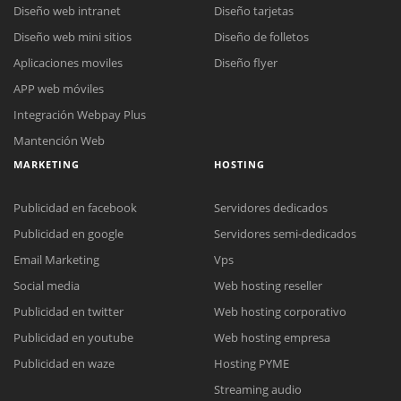
Diseño web intranet
Diseño tarjetas
Diseño web mini sitios
Diseño de folletos
Aplicaciones moviles
Diseño flyer
APP web móviles
Integración Webpay Plus
Mantención Web
MARKETING
HOSTING
Publicidad en facebook
Servidores dedicados
Publicidad en google
Servidores semi-dedicados
Email Marketing
Vps
Social media
Web hosting reseller
Publicidad en twitter
Web hosting corporativo
Reunión online
Publicidad en youtube
Web hosting empresa
Nuestros ejecutivos le enviarán un correo electrónico con el enlace a
Chat Online
Publicidad en waze
Hosting PYME
Meet para la reunión online.
Cotización
Streaming audio
Todos nuestros ejecutivos están fuera de línea. Complete el formulario