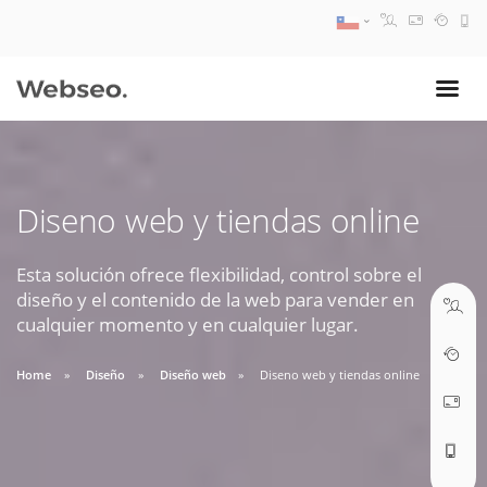
08:30 AM A 17:30 PM
ventas@webseo.cl
Diseno web y tiendas online
09:30 AM A 18:30 PM
soporte@webseo.cl
Esta solución ofrece flexibilidad, control sobre el
diseño y el contenido de la web para vender en
cualquier momento y en cualquier lugar.
Home
Diseño
Diseño web
Diseno web y tiendas online
ABRIR TICKET