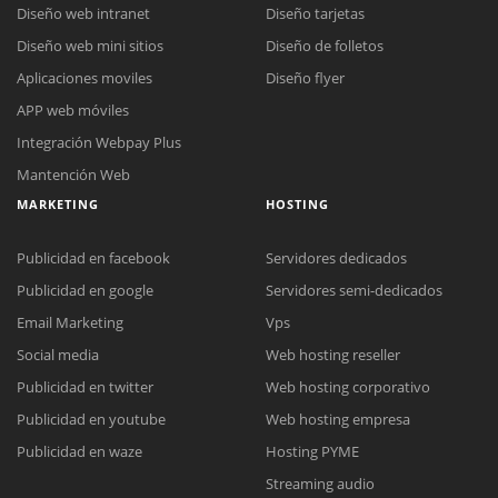
Diseño web intranet
Diseño tarjetas
Diseño web mini sitios
Diseño de folletos
Aplicaciones moviles
Diseño flyer
APP web móviles
Integración Webpay Plus
Mantención Web
MARKETING
HOSTING
Publicidad en facebook
Servidores dedicados
Publicidad en google
Servidores semi-dedicados
Email Marketing
Vps
Social media
Web hosting reseller
Publicidad en twitter
Web hosting corporativo
Reunión online
Publicidad en youtube
Web hosting empresa
Nuestros ejecutivos le enviarán un correo electrónico con el enlace a
Chat Online
Publicidad en waze
Hosting PYME
Meet para la reunión online.
Cotización
Streaming audio
Todos nuestros ejecutivos están fuera de línea. Complete el formulario