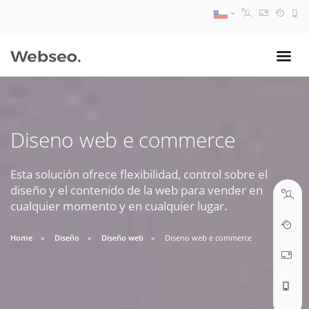
08:30 AM A 17:30 PM
ventas@webseo.cl
Diseno web e commerce
09:30 AM A 18:30 PM
soporte@webseo.cl
Esta solución ofrece flexibilidad, control sobre el
diseño y el contenido de la web para vender en
cualquier momento y en cualquier lugar.
Home
Diseño
Diseño web
Diseno web e commerce
ABRIR TICKET