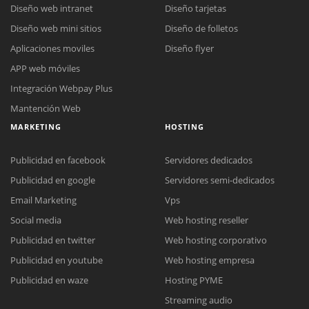
Diseño web intranet
Diseño tarjetas
Diseño web mini sitios
Diseño de folletos
Aplicaciones moviles
Diseño flyer
APP web móviles
Integración Webpay Plus
Mantención Web
MARKETING
HOSTING
Publicidad en facebook
Servidores dedicados
Publicidad en google
Servidores semi-dedicados
Email Marketing
Vps
Social media
Web hosting reseller
Publicidad en twitter
Web hosting corporativo
Reunión online
Publicidad en youtube
Web hosting empresa
Nuestros ejecutivos le enviarán un correo electrónico con el enlace a
Chat Online
Publicidad en waze
Hosting PYME
Meet para la reunión online.
Cotización
Streaming audio
Todos nuestros ejecutivos están fuera de línea. Complete el formulario