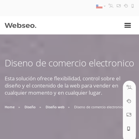
08:30 AM A 17:30 PM
ventas@webseo.cl
Diseno de comercio electronico
09:30 AM A 18:30 PM
soporte@webseo.cl
Esta solución ofrece flexibilidad, control sobre el
diseño y el contenido de la web para vender en
cualquier momento y en cualquier lugar.
Home
Diseño
Diseño web
Diseno de comercio electronico
ABRIR TICKET