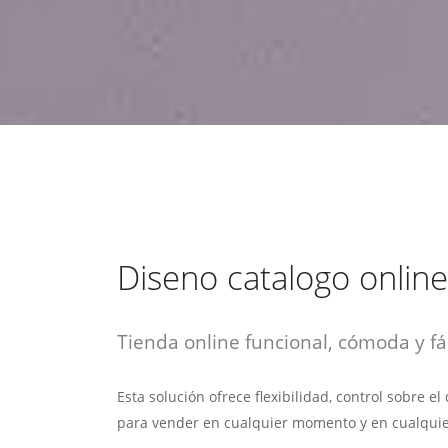
estrategia de
¡COTIZA AQUÍ!
DESDE $15 UF.
HABLAR CON EJECUTIVO
marketing digital.
DESDE $300 UF.
ASESORATE POR UN EXPERTO
Diseno catalogo online
Tienda online funcional, cómoda y fác
Esta solución ofrece flexibilidad, control sobre e
para vender en cualquier momento y en cualquie