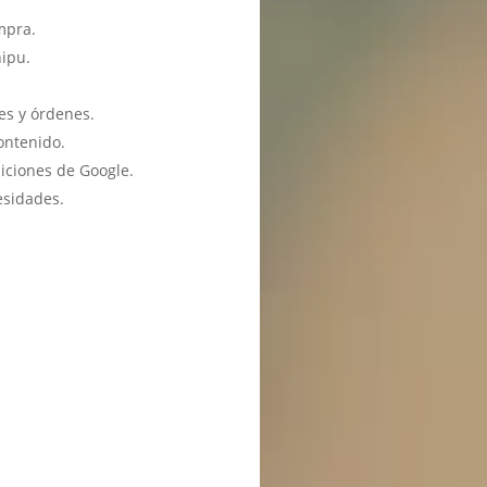
mpra.
hipu.
es y órdenes.
ontenido.
iciones de Google.
esidades.