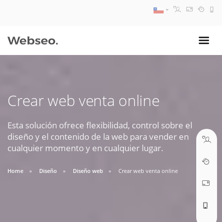
08:30 AM A 17:30 PM
ventas@webseo.cl
Crear web venta online
09:30 AM A 18:30 PM
soporte@webseo.cl
Esta solución ofrece flexibilidad, control sobre el
diseño y el contenido de la web para vender en
cualquier momento y en cualquier lugar.
Home
Diseño
Diseño web
Crear web venta online
ABRIR TICKET