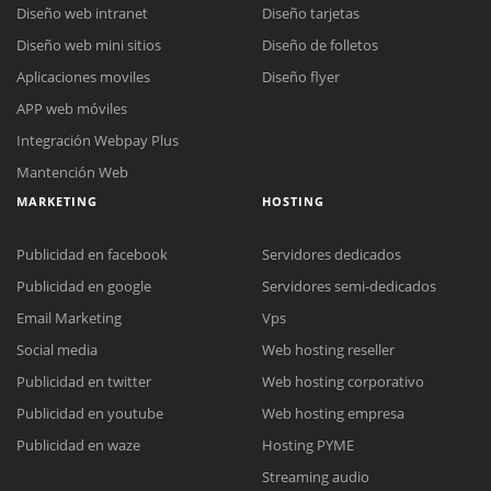
Diseño web intranet
Diseño tarjetas
Diseño web mini sitios
Diseño de folletos
Aplicaciones moviles
Diseño flyer
APP web móviles
Integración Webpay Plus
Mantención Web
MARKETING
HOSTING
Publicidad en facebook
Servidores dedicados
Publicidad en google
Servidores semi-dedicados
Email Marketing
Vps
Social media
Web hosting reseller
Publicidad en twitter
Web hosting corporativo
Reunión online
Publicidad en youtube
Web hosting empresa
Nuestros ejecutivos le enviarán un correo electrónico con el enlace a
Chat Online
Publicidad en waze
Hosting PYME
Meet para la reunión online.
Cotización
Streaming audio
Todos nuestros ejecutivos están fuera de línea. Complete el formulario