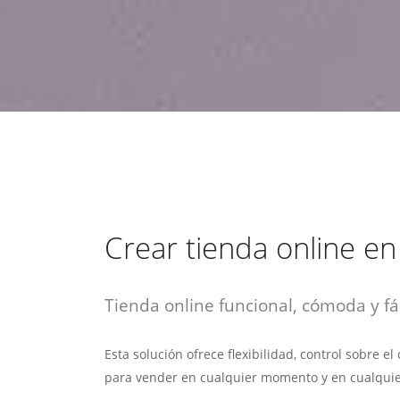
estrategia de
¡COTIZA AQUÍ!
DESDE $15 UF.
HABLAR CON EJECUTIVO
marketing digital.
DESDE $300 UF.
ASESORATE POR UN EXPERTO
Crear tienda online e
Tienda online funcional, cómoda y fác
Esta solución ofrece flexibilidad, control sobre e
para vender en cualquier momento y en cualquie