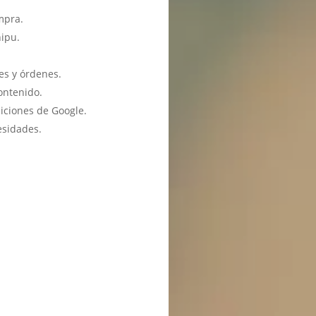
mpra.
hipu.
es y órdenes.
ontenido.
iciones de Google.
esidades.