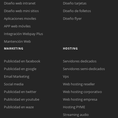
Diseño web intranet
Diseño tarjetas
Diseño web mini sitios
Diseño de folletos
Aplicaciones moviles
Diseño flyer
APP web móviles
Integración Webpay Plus
Mantención Web
MARKETING
HOSTING
Publicidad en facebook
Servidores dedicados
Publicidad en google
Servidores semi-dedicados
Email Marketing
Vps
Social media
Web hosting reseller
Publicidad en twitter
Web hosting corporativo
Reunión online
Publicidad en youtube
Web hosting empresa
Nuestros ejecutivos le enviarán un correo electrónico con el enlace a
Chat Online
Publicidad en waze
Hosting PYME
Meet para la reunión online.
Cotización
Streaming audio
Todos nuestros ejecutivos están fuera de línea. Complete el formulario