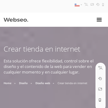
08:30 AM A 17:30 PM
ventas@webseo.cl
Crear tienda en internet
09:30 AM A 18:30 PM
soporte@webseo.cl
Esta solución ofrece flexibilidad, control sobre el
diseño y el contenido de la web para vender en
cualquier momento y en cualquier lugar.
Home
Diseño
Diseño web
Crear tienda en internet
ABRIR TICKET