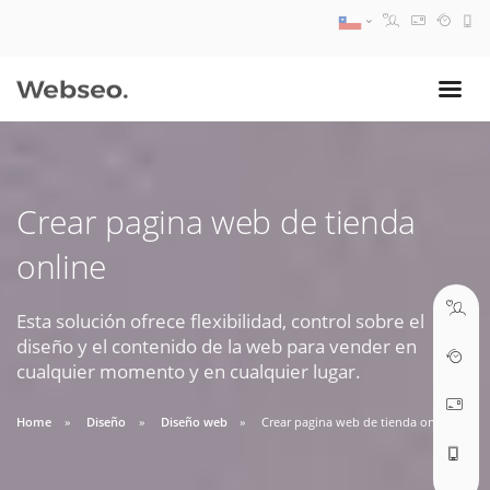
08:30 AM A 17:30 PM
ventas@webseo.cl
Crear pagina web de tienda
09:30 AM A 18:30 PM
online
soporte@webseo.cl
Esta solución ofrece flexibilidad, control sobre el
diseño y el contenido de la web para vender en
cualquier momento y en cualquier lugar.
ABRIR TICKET
Home
Diseño
Diseño web
Crear pagina web de tienda online