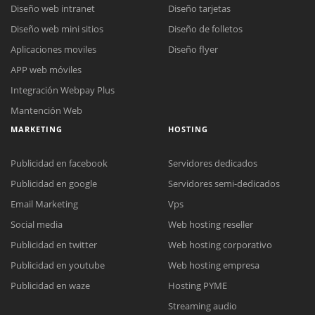
Diseño web intranet
Diseño tarjetas
Diseño web mini sitios
Diseño de folletos
Aplicaciones moviles
Diseño flyer
APP web móviles
Integración Webpay Plus
Mantención Web
MARKETING
HOSTING
Publicidad en facebook
Servidores dedicados
Publicidad en google
Servidores semi-dedicados
Email Marketing
Vps
Social media
Web hosting reseller
Publicidad en twitter
Web hosting corporativo
Reunión online
Publicidad en youtube
Web hosting empresa
Nuestros ejecutivos le enviarán un correo electrónico con el enlace a
Chat Online
Publicidad en waze
Hosting PYME
Meet para la reunión online.
Cotización
Streaming audio
Todos nuestros ejecutivos están fuera de línea. Complete el formulario