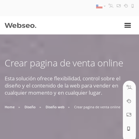
08:30 AM A 17:30 PM
ventas@webseo.cl
Crear pagina de venta online
09:30 AM A 18:30 PM
soporte@webseo.cl
Esta solución ofrece flexibilidad, control sobre el
diseño y el contenido de la web para vender en
cualquier momento y en cualquier lugar.
Home
Diseño
Diseño web
Crear pagina de venta online
ABRIR TICKET