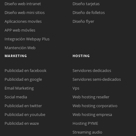
Diseño web intranet
Diseño tarjetas
Diseño web mini sitios
Diseño de folletos
Aplicaciones moviles
Diseño flyer
APP web móviles
Integración Webpay Plus
Mantención Web
MARKETING
HOSTING
Publicidad en facebook
Servidores dedicados
Publicidad en google
Servidores semi-dedicados
Email Marketing
Vps
Social media
Web hosting reseller
Publicidad en twitter
Web hosting corporativo
Reunión online
Publicidad en youtube
Web hosting empresa
Nuestros ejecutivos le enviarán un correo electrónico con el enlace a
Chat Online
Publicidad en waze
Hosting PYME
Meet para la reunión online.
Cotización
Streaming audio
Todos nuestros ejecutivos están fuera de línea. Complete el formulario