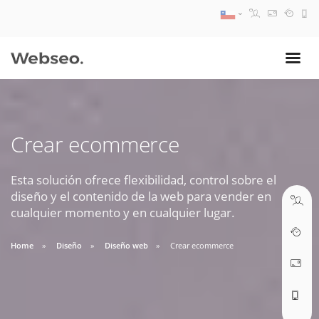
08:30 AM A 17:30 PM
ventas@webseo.cl
Crear ecommerce
09:30 AM A 18:30 PM
soporte@webseo.cl
Esta solución ofrece flexibilidad, control sobre el
diseño y el contenido de la web para vender en
cualquier momento y en cualquier lugar.
Home
Diseño
Diseño web
Crear ecommerce
ABRIR TICKET