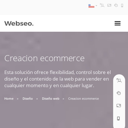
08:30 AM A 17:30 PM
ventas@webseo.cl
Creacion ecommerce
09:30 AM A 18:30 PM
soporte@webseo.cl
Esta solución ofrece flexibilidad, control sobre el
diseño y el contenido de la web para vender en
cualquier momento y en cualquier lugar.
Home
Diseño
Diseño web
Creacion ecommerce
ABRIR TICKET