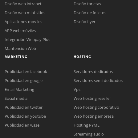
Diseño web intranet
Diseño tarjetas
Diseño web mini sitios
Diseño de folletos
Aplicaciones moviles
Diseño flyer
APP web móviles
Integración Webpay Plus
Mantención Web
MARKETING
HOSTING
Publicidad en facebook
Servidores dedicados
Publicidad en google
Servidores semi-dedicados
Email Marketing
Vps
Social media
Web hosting reseller
Publicidad en twitter
Web hosting corporativo
Reunión online
Publicidad en youtube
Web hosting empresa
Nuestros ejecutivos le enviarán un correo electrónico con el enlace a
Chat Online
Publicidad en waze
Hosting PYME
Meet para la reunión online.
Cotización
Streaming audio
Todos nuestros ejecutivos están fuera de línea. Complete el formulario