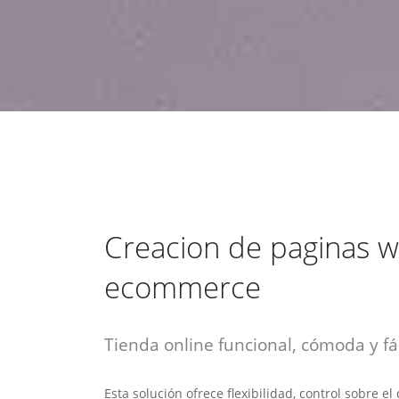
estrategia de
¡COTIZA AQUÍ!
DESDE $15 UF.
HABLAR CON EJECUTIVO
marketing digital.
DESDE $300 UF.
ASESORATE POR UN EXPERTO
Creacion de paginas 
ecommerce
Tienda online funcional, cómoda y fác
Esta solución ofrece flexibilidad, control sobre e