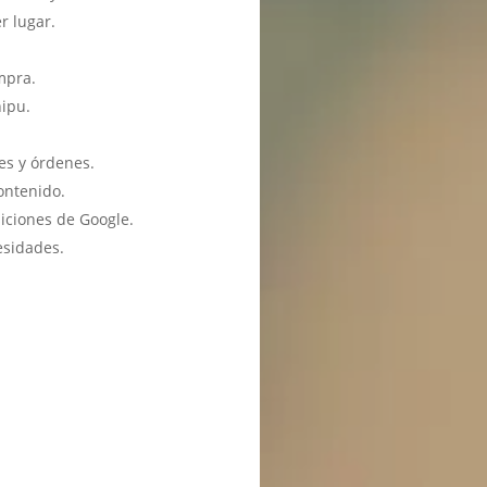
r lugar.
mpra.
hipu.
es y órdenes.
ontenido.
iciones de Google.
esidades.