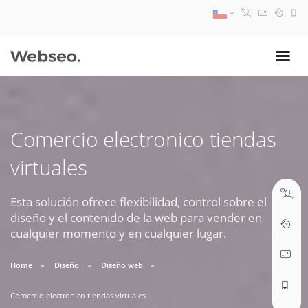
08:30 AM A 17:30 PM
ventas@webseo.cl
Comercio electronico tiendas
09:30 AM A 18:30 PM
virtuales
soporte@webseo.cl
Esta solución ofrece flexibilidad, control sobre el
diseño y el contenido de la web para vender en
cualquier momento y en cualquier lugar.
ABRIR TICKET
Home
Diseño
Diseño web
Comercio electronico tiendas virtuales