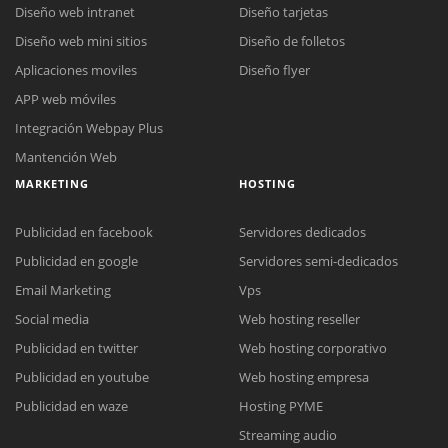
Diseño web intranet
Diseño tarjetas
Diseño web mini sitios
Diseño de folletos
Aplicaciones moviles
Diseño flyer
APP web móviles
Integración Webpay Plus
Mantención Web
MARKETING
HOSTING
Publicidad en facebook
Servidores dedicados
Publicidad en google
Servidores semi-dedicados
Email Marketing
Vps
Social media
Web hosting reseller
Publicidad en twitter
Web hosting corporativo
Reunión online
Publicidad en youtube
Web hosting empresa
Nuestros ejecutivos le enviarán un correo electrónico con el enlace a
Chat Online
Publicidad en waze
Hosting PYME
Meet para la reunión online.
Cotización
Streaming audio
Todos nuestros ejecutivos están fuera de línea. Complete el formulario