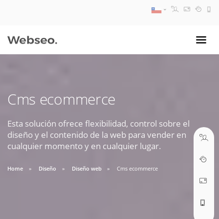
08:30 AM A 17:30 PM
ventas@webseo.cl
Cms ecommerce
09:30 AM A 18:30 PM
soporte@webseo.cl
Esta solución ofrece flexibilidad, control sobre el
diseño y el contenido de la web para vender en
cualquier momento y en cualquier lugar.
Home
Diseño
Diseño web
Cms ecommerce
ABRIR TICKET