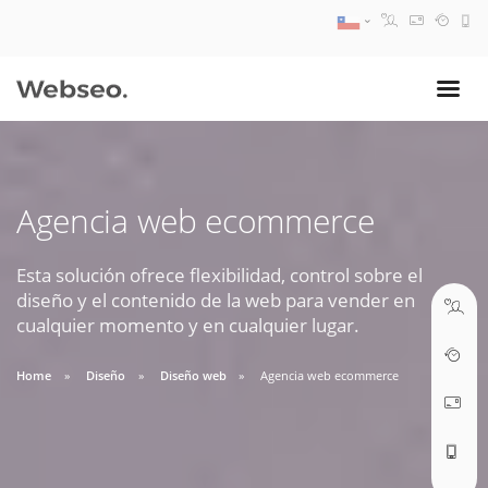
08:30 AM A 17:30 PM
ventas@webseo.cl
Agencia web ecommerce
09:30 AM A 18:30 PM
soporte@webseo.cl
Esta solución ofrece flexibilidad, control sobre el
diseño y el contenido de la web para vender en
cualquier momento y en cualquier lugar.
Home
Diseño
Diseño web
Agencia web ecommerce
ABRIR TICKET