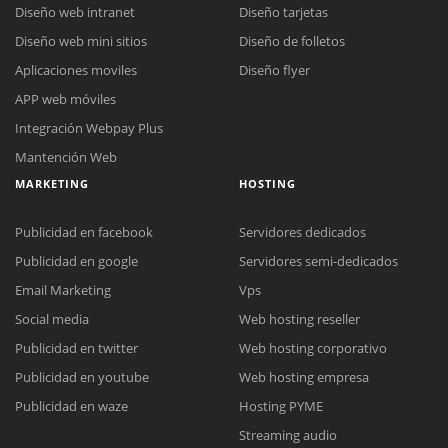
Diseño web intranet
Diseño tarjetas
Diseño web mini sitios
Diseño de folletos
Aplicaciones moviles
Diseño flyer
APP web móviles
Integración Webpay Plus
Mantención Web
MARKETING
HOSTING
Publicidad en facebook
Servidores dedicados
Publicidad en google
Servidores semi-dedicados
Email Marketing
Vps
Social media
Web hosting reseller
Publicidad en twitter
Web hosting corporativo
Reunión online
Publicidad en youtube
Web hosting empresa
Nuestros ejecutivos le enviarán un correo electrónico con el enlace a
Chat Online
Publicidad en waze
Hosting PYME
Meet para la reunión online.
Cotización
Streaming audio
Todos nuestros ejecutivos están fuera de línea. Complete el formulario