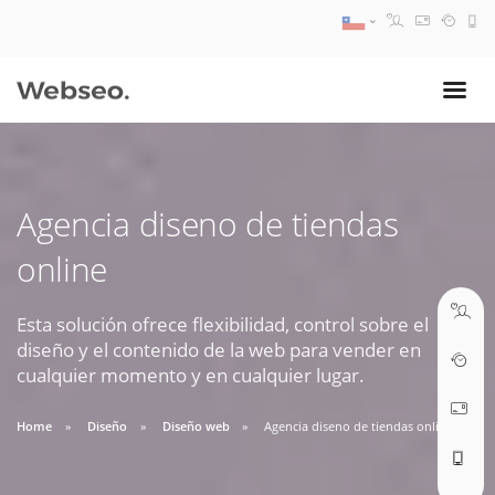
08:30 AM A 17:30 PM
ventas@webseo.cl
Agencia diseno de tiendas
09:30 AM A 18:30 PM
online
soporte@webseo.cl
Esta solución ofrece flexibilidad, control sobre el
diseño y el contenido de la web para vender en
cualquier momento y en cualquier lugar.
ABRIR TICKET
Home
Diseño
Diseño web
Agencia diseno de tiendas online