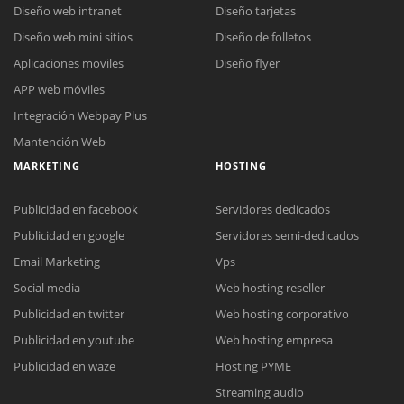
Diseño web intranet
Diseño tarjetas
Diseño web mini sitios
Diseño de folletos
Aplicaciones moviles
Diseño flyer
APP web móviles
Integración Webpay Plus
Mantención Web
MARKETING
HOSTING
Publicidad en facebook
Servidores dedicados
Publicidad en google
Servidores semi-dedicados
Email Marketing
Vps
Social media
Web hosting reseller
Publicidad en twitter
Web hosting corporativo
Reunión online
Publicidad en youtube
Web hosting empresa
Nuestros ejecutivos le enviarán un correo electrónico con el enlace a
Chat Online
Publicidad en waze
Hosting PYME
Meet para la reunión online.
Cotización
Streaming audio
Todos nuestros ejecutivos están fuera de línea. Complete el formulario