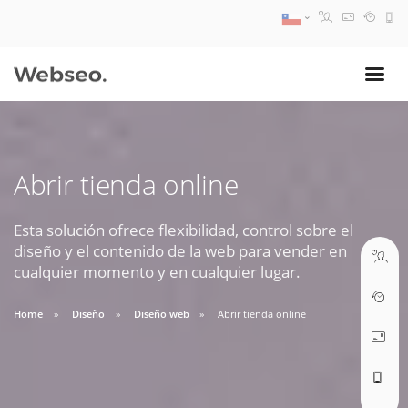
08:30 AM A 17:30 PM
ventas@webseo.cl
Abrir tienda online
09:30 AM A 18:30 PM
soporte@webseo.cl
Esta solución ofrece flexibilidad, control sobre el
diseño y el contenido de la web para vender en
cualquier momento y en cualquier lugar.
Home
Diseño
Diseño web
Abrir tienda online
ABRIR TICKET