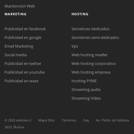
Mantención Web
MARKETING
HOSTING
Publicidad en facebook
Servidores dedicados
Publicidad en google
Servidores semi-dedicados
Email Marketing
Vps
Social media
Web hosting reseller
Reunión online
Publicidad en twitter
Web hosting corporativo
Nuestros ejecutivos le enviarán un correo electrónico con el enlace a
Chat Online
Meet para la reunión online.
Publicidad en youtube
Web hosting empresa
Cotización
Todos nuestros ejecutivos están fuera de línea. Complete el formulario
Publicidad en waze
Hosting PYME
para enviarnos un correo electrónico con sus datos personales.
Complete el formulario y nos contactaremos a la brevedad.
Streaming audio
Streaming Video
©
2026
webseo.cl
Mapa Sitio
Terminos
Faq
Av. Pedro de Valdivia
2633, Ñuñoa.