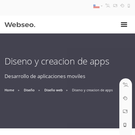
08:30 AM A 17:30 PM
ventas@webseo.cl
Diseno y creacion de apps
09:30 AM A 18:30 PM
soporte@webseo.cl
Desarrollo de aplicaciones moviles
Home
Diseño
Diseño web
Diseno y creacion de apps
ABRIR TICKET