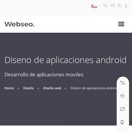
08:30 AM A 17:30 PM
ventas@webseo.cl
Diseno de aplicaciones android
09:30 AM A 18:30 PM
soporte@webseo.cl
Desarrollo de aplicaciones moviles
Home
Diseño
Diseño web
Diseno de aplicaciones android
ABRIR TICKET