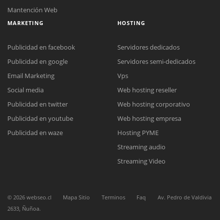
Mantención Web
MARKETING
HOSTING
Publicidad en facebook
Servidores dedicados
Publicidad en google
Servidores semi-dedicados
Email Marketing
Vps
Social media
Web hosting reseller
Reunión online
Publicidad en twitter
Web hosting corporativo
Nuestros ejecutivos le enviarán un correo electrónico con el enlace a
Chat Online
Meet para la reunión online.
Publicidad en youtube
Web hosting empresa
Cotización
Todos nuestros ejecutivos están fuera de línea. Complete el formulario
Publicidad en waze
Hosting PYME
para enviarnos un correo electrónico con sus datos personales.
Complete el formulario y nos contactaremos a la brevedad.
Streaming audio
Streaming Video
©
2026
webseo.cl
Mapa Sitio
Terminos
Faq
Av. Pedro de Valdivia
2633, Ñuñoa.