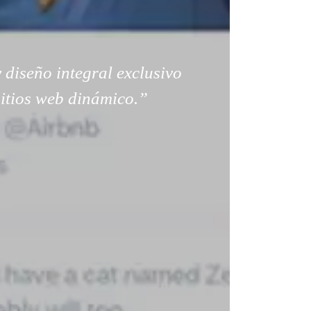
 diseño integral exclusivo
sitios web dinámico.”