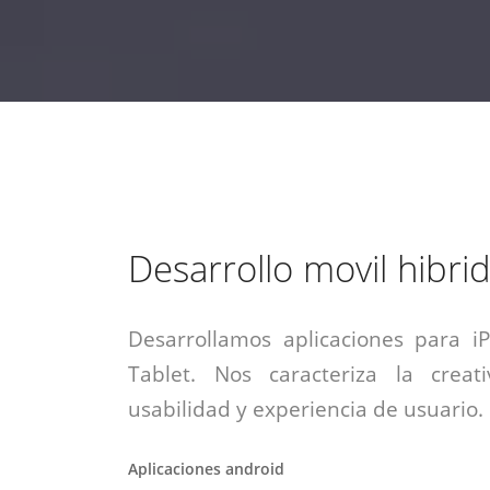
estrategia de
¡COTIZA AQUÍ!
DESDE $15 UF.
HABLAR CON EJECUTIVO
marketing digital.
DESDE $300 UF.
ASESORATE POR UN EXPERTO
Desarrollo movil hibri
Desarrollamos aplicaciones para i
Tablet. Nos caracteriza la creati
usabilidad y experiencia de usuario.
Aplicaciones android