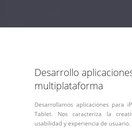
estrategia de
¡COTIZA AQUÍ!
DESDE $15 UF.
HABLAR CON EJECUTIVO
marketing digital.
DESDE $300 UF.
ASESORATE POR UN EXPERTO
Desarrollo aplicacione
multiplataforma
Desarrollamos aplicaciones para i
Tablet. Nos caracteriza la creati
usabilidad y experiencia de usuario.