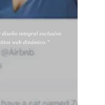
 diseño integral exclusivo
sitios web dinámico.”