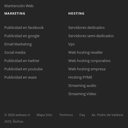
Mantención Web
MARKETING
HOSTING
Publicidad en facebook
Servidores dedicados
Publicidad en google
Servidores semi-dedicados
Email Marketing
Vps
Social media
Web hosting reseller
Reunión online
Publicidad en twitter
Web hosting corporativo
Nuestros ejecutivos le enviarán un correo electrónico con el enlace a
Chat Online
Meet para la reunión online.
Publicidad en youtube
Web hosting empresa
Cotización
Todos nuestros ejecutivos están fuera de línea. Complete el formulario
Publicidad en waze
Hosting PYME
para enviarnos un correo electrónico con sus datos personales.
Complete el formulario y nos contactaremos a la brevedad.
Streaming audio
Streaming Video
©
2026
webseo.cl
Mapa Sitio
Terminos
Faq
Av. Pedro de Valdivia
2633, Ñuñoa.