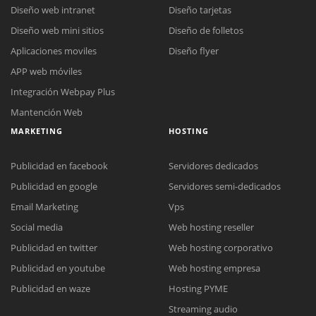
Diseño web intranet
Diseño tarjetas
Diseño web mini sitios
Diseño de folletos
Aplicaciones moviles
Diseño flyer
APP web móviles
Integración Webpay Plus
Mantención Web
MARKETING
HOSTING
Publicidad en facebook
Servidores dedicados
Publicidad en google
Servidores semi-dedicados
Email Marketing
Vps
Social media
Web hosting reseller
Reunión online
Publicidad en twitter
Web hosting corporativo
Nuestros ejecutivos le enviarán un correo electrónico con el enlace a
Chat Online
Publicidad en youtube
Web hosting empresa
Meet para la reunión online.
Cotización
Todos nuestros ejecutivos están fuera de línea. Complete el formulario
Publicidad en waze
Hosting PYME
para enviarnos un correo electrónico con sus datos personales.
Complete el formulario y nos contactaremos a la brevedad.
Streaming audio