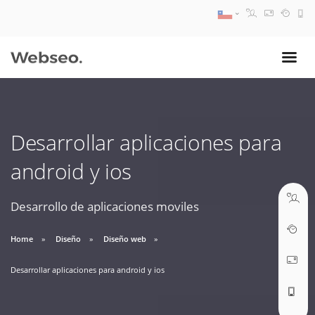
08:30 AM A 17:30 PM
ventas@webseo.cl
Desarrollar aplicaciones para
09:30 AM A 18:30 PM
android y ios
soporte@webseo.cl
Desarrollo de aplicaciones moviles
Home
Diseño
Diseño web
ABRIR TICKET
Desarrollar aplicaciones para android y ios