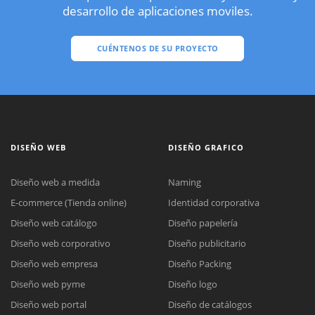
desarrollo de aplicaciones moviles.
CUÉNTENOS DE SU PROYECTO
DISEÑO WEB
DISEÑO GRAFICO
Diseño web a medida
Naming
E-commerce (Tienda online)
Identidad corporativa
Diseño web catálogo
Diseño papelería
Diseño web corporativo
Diseño publicitario
Diseño web empresa
Diseño Packing
Diseño web pyme
Diseño logo
Diseño web portal
Diseño de catálogos