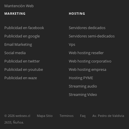
Mantención Web
MARKETING
HOSTING
Publicidad en facebook
Servidores dedicados
Publicidad en google
Servidores semi-dedicados
Email Marketing
Vps
Social media
Web hosting reseller
Reunión online
Publicidad en twitter
Web hosting corporativo
Nuestros ejecutivos le enviarán un correo electrónico con el enlace a
Chat Online
Meet para la reunión online.
Publicidad en youtube
Web hosting empresa
Cotización
Todos nuestros ejecutivos están fuera de línea. Complete el formulario
Publicidad en waze
Hosting PYME
para enviarnos un correo electrónico con sus datos personales.
Complete el formulario y nos contactaremos a la brevedad.
Streaming audio
Streaming Video
©
2026
webseo.cl
Mapa Sitio
Terminos
Faq
Av. Pedro de Valdivia
2633, Ñuñoa.