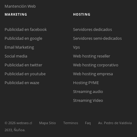
Mantención Web
MARKETING
HOSTING
Publicidad en facebook
Servidores dedicados
Publicidad en google
Servidores semi-dedicados
Email Marketing
Vps
Social media
Web hosting reseller
Reunión online
Publicidad en twitter
Web hosting corporativo
Nuestros ejecutivos le enviarán un correo electrónico con el enlace a
Chat Online
Meet para la reunión online.
Publicidad en youtube
Web hosting empresa
Cotización
Todos nuestros ejecutivos están fuera de línea. Complete el formulario
Publicidad en waze
Hosting PYME
para enviarnos un correo electrónico con sus datos personales.
Complete el formulario y nos contactaremos a la brevedad.
Streaming audio
Streaming Video
©
2026
webseo.cl
Mapa Sitio
Terminos
Faq
Av. Pedro de Valdivia
2633, Ñuñoa.