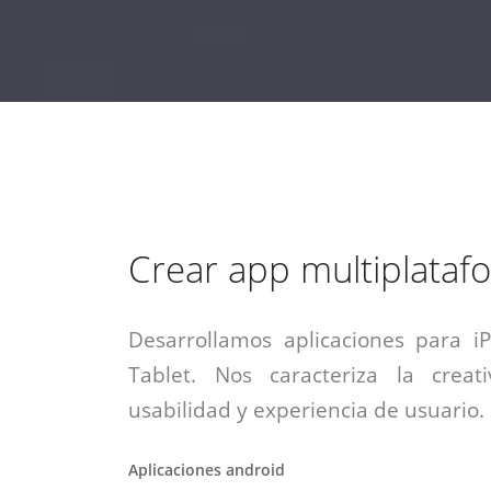
estrategia de
¡COTIZA AQUÍ!
DESDE $15 UF.
HABLAR CON EJECUTIVO
marketing digital.
DESDE $300 UF.
ASESORATE POR UN EXPERTO
Crear app multiplataf
Desarrollamos aplicaciones para i
Tablet. Nos caracteriza la creati
usabilidad y experiencia de usuario.
Aplicaciones android