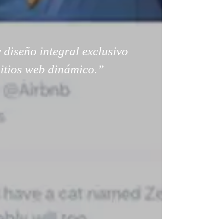
 diseño integral exclusivo
sitios web dinámico.”