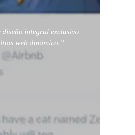
 diseño integral exclusivo
sitios web dinámico.”