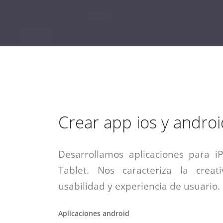
estrategia de
¡COTIZA AQUÍ!
DESDE $15 UF.
HABLAR CON EJECUTIVO
marketing digital.
DESDE $300 UF.
ASESORATE POR UN EXPERTO
Crear app ios y androi
Desarrollamos aplicaciones para i
Tablet. Nos caracteriza la creati
usabilidad y experiencia de usuario.
Aplicaciones android