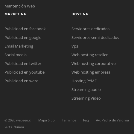
Mantención Web
MARKETING
HOSTING
Publicidad en facebook
Servidores dedicados
Publicidad en google
Servidores semi-dedicados
Email Marketing
Vps
Social media
Web hosting reseller
Reunión online
Publicidad en twitter
Web hosting corporativo
Nuestros ejecutivos le enviarán un correo electrónico con el enlace a
Chat Online
Meet para la reunión online.
Publicidad en youtube
Web hosting empresa
Cotización
Todos nuestros ejecutivos están fuera de línea. Complete el formulario
Publicidad en waze
Hosting PYME
para enviarnos un correo electrónico con sus datos personales.
Complete el formulario y nos contactaremos a la brevedad.
Streaming audio
Streaming Video
©
2026
webseo.cl
Mapa Sitio
Terminos
Faq
Av. Pedro de Valdivia
2633, Ñuñoa.