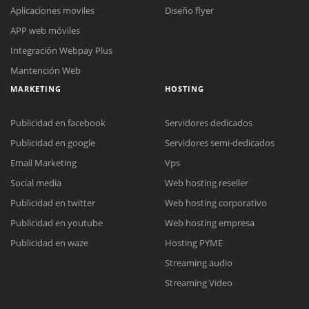
Aplicaciones moviles
Diseño flyer
APP web móviles
Integración Webpay Plus
Mantención Web
MARKETING
HOSTING
Publicidad en facebook
Servidores dedicados
Publicidad en google
Servidores semi-dedicados
Email Marketing
Vps
Social media
Web hosting reseller
Reunión online
Publicidad en twitter
Web hosting corporativo
Nuestros ejecutivos le enviarán un correo electrónico con el enlace a
Chat Online
Publicidad en youtube
Web hosting empresa
Meet para la reunión online.
Cotización
Todos nuestros ejecutivos están fuera de línea. Complete el formulario
Publicidad en waze
Hosting PYME
para enviarnos un correo electrónico con sus datos personales.
Complete el formulario y nos contactaremos a la brevedad.
Streaming audio
Streaming Video