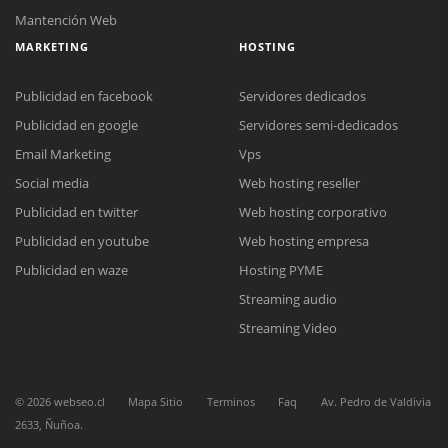
Mantención Web
MARKETING
HOSTING
Publicidad en facebook
Servidores dedicados
Publicidad en google
Servidores semi-dedicados
Email Marketing
Vps
Social media
Web hosting reseller
Reunión online
Publicidad en twitter
Web hosting corporativo
Nuestros ejecutivos le enviarán un correo electrónico con el enlace a
Chat Online
Meet para la reunión online.
Publicidad en youtube
Web hosting empresa
Cotización
Todos nuestros ejecutivos están fuera de línea. Complete el formulario
Publicidad en waze
Hosting PYME
para enviarnos un correo electrónico con sus datos personales.
Complete el formulario y nos contactaremos a la brevedad.
Streaming audio
Streaming Video
©
2026
webseo.cl
Mapa Sitio
Terminos
Faq
Av. Pedro de Valdivia
2633, Ñuñoa.