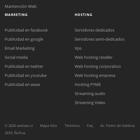
Mantención Web
MARKETING
HOSTING
Publicidad en facebook
Servidores dedicados
Publicidad en google
Servidores semi-dedicados
Email Marketing
Vps
Social media
Web hosting reseller
Reunión online
Publicidad en twitter
Web hosting corporativo
Nuestros ejecutivos le enviarán un correo electrónico con el enlace a
Chat Online
Meet para la reunión online.
Publicidad en youtube
Web hosting empresa
Cotización
Todos nuestros ejecutivos están fuera de línea. Complete el formulario
Publicidad en waze
Hosting PYME
para enviarnos un correo electrónico con sus datos personales.
Complete el formulario y nos contactaremos a la brevedad.
Streaming audio
Streaming Video
©
2026
webseo.cl
Mapa Sitio
Terminos
Faq
Av. Pedro de Valdivia
2633, Ñuñoa.