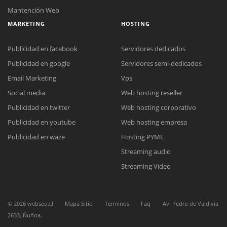
Mantención Web
MARKETING
HOSTING
Publicidad en facebook
Servidores dedicados
Publicidad en google
Servidores semi-dedicados
Email Marketing
Vps
Social media
Web hosting reseller
Reunión online
Publicidad en twitter
Web hosting corporativo
Nuestros ejecutivos le enviarán un correo electrónico con el enlace a
Chat Online
Meet para la reunión online.
Publicidad en youtube
Web hosting empresa
Cotización
Todos nuestros ejecutivos están fuera de línea. Complete el formulario
Publicidad en waze
Hosting PYME
para enviarnos un correo electrónico con sus datos personales.
Complete el formulario y nos contactaremos a la brevedad.
Streaming audio
Streaming Video
©
2026
webseo.cl
Mapa Sitio
Terminos
Faq
Av. Pedro de Valdivia
2633, Ñuñoa.