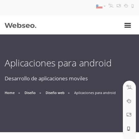
08:30 AM A 17:30 PM
ventas@webseo.cl
Aplicaciones para android
09:30 AM A 18:30 PM
soporte@webseo.cl
Desarrollo de aplicaciones moviles
Home
Diseño
Diseño web
Aplicaciones para android
ABRIR TICKET