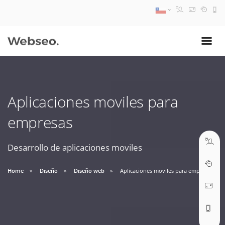
08:30 AM A 17:30 PM
ventas@webseo.cl
Aplicaciones moviles para
09:30 AM A 18:30 PM
empresas
soporte@webseo.cl
Desarrollo de aplicaciones moviles
Home
Diseño
Diseño web
Aplicaciones moviles para empresas
ABRIR TICKET