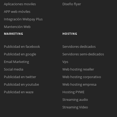
Aplicaciones moviles
Diseño flyer
APP web móviles
Integración Webpay Plus
Mantención Web
MARKETING
HOSTING
Publicidad en facebook
Servidores dedicados
Publicidad en google
Servidores semi-dedicados
Email Marketing
Vps
Social media
Web hosting reseller
Reunión online
Publicidad en twitter
Web hosting corporativo
Nuestros ejecutivos le enviarán un correo electrónico con el enlace a
Chat Online
Publicidad en youtube
Web hosting empresa
Meet para la reunión online.
Cotización
Todos nuestros ejecutivos están fuera de línea. Complete el formulario
Publicidad en waze
Hosting PYME
para enviarnos un correo electrónico con sus datos personales.
Complete el formulario y nos contactaremos a la brevedad.
Streaming audio
Streaming Video