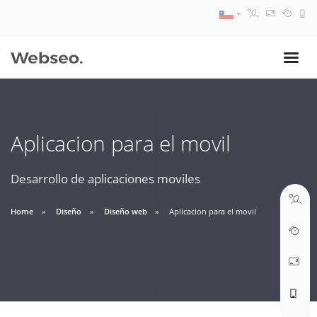
08:30 AM A 17:30 PM
ventas@webseo.cl
Aplicacion para el movil
09:30 AM A 18:30 PM
soporte@webseo.cl
Desarrollo de aplicaciones moviles
Home
Diseño
Diseño web
Aplicacion para el movil
ABRIR TICKET