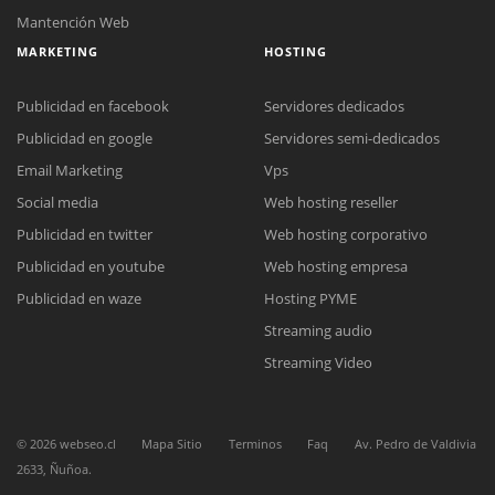
Mantención Web
MARKETING
HOSTING
Publicidad en facebook
Servidores dedicados
Publicidad en google
Servidores semi-dedicados
Email Marketing
Vps
Social media
Web hosting reseller
Reunión online
Publicidad en twitter
Web hosting corporativo
Nuestros ejecutivos le enviarán un correo electrónico con el enlace a
Chat Online
Meet para la reunión online.
Publicidad en youtube
Web hosting empresa
Cotización
Todos nuestros ejecutivos están fuera de línea. Complete el formulario
Publicidad en waze
Hosting PYME
para enviarnos un correo electrónico con sus datos personales.
Complete el formulario y nos contactaremos a la brevedad.
Streaming audio
Streaming Video
©
2026
webseo.cl
Mapa Sitio
Terminos
Faq
Av. Pedro de Valdivia
2633, Ñuñoa.