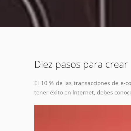
estrategia de
¡COTIZA AQUÍ!
DESDE $15 UF.
HABLAR CON EJECUTIVO
marketing digital.
DESDE $300 UF.
ASESORATE POR UN EXPERTO
Diez pasos para crear
El 10 % de las transacciones de e-c
tener éxito en Internet, debes conoc