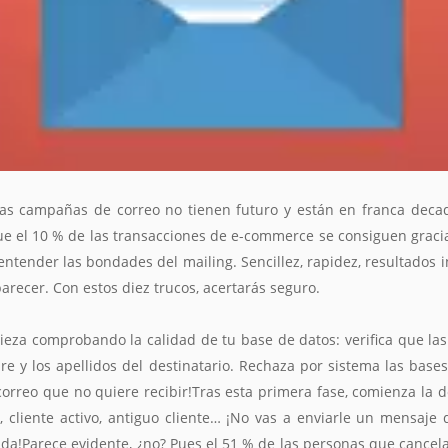
as campañas de correo no tienen futuro y están en franca deca
ue el 10 % de las transacciones de e-commerce se consiguen gracia
entender las bondades del mailing. Sencillez, rapidez, resultados 
recer. Con estos diez trucos, acertarás seguro.
eza comprobando la calidad de tu base de datos: verifica que las
re y los apellidos del destinatario. Rechaza por sistema las bas
 correo que no quiere recibir!Tras esta primera fase, comienza la d
, cliente activo, antiguo cliente… ¡No vas a enviarle un mensaje
a!Parece evidente, ¿no? Pues el 51 % de las personas que cancela