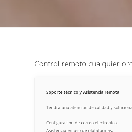
estrategia de
¡COTIZA AQUÍ!
DESDE $15 UF.
HABLAR CON EJECUTIVO
marketing digital.
DESDE $300 UF.
ASESORATE POR UN EXPERTO
Control remoto cualquier or
Soporte técnico y Asistencia remota
Tendra una atención de calidad y solucion
Configuracion de correo electronico.
Asistencia en uso de plataformas.