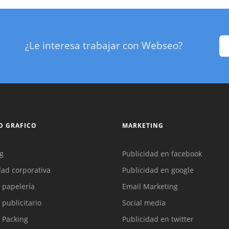
¿Le interesa trabajar con Webseo?
O GRAFICO
MARKETING
g
Publicidad en facebook
dad corporativa
Publicidad en google
 papelería
Email Marketing
 publicitario
Social media
 Packing
Publicidad en twitter