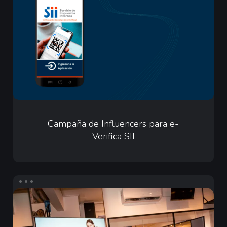
Influencers
para
e-
Verifica
SII
Campaña
de
Campaña de Influencers para e-
Verifica SII
Influencers
para
e-
Verifica
Infuencers
SII
para
Merz