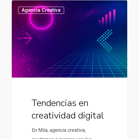
Tendencias
437
Agencia Creativa
en
creatividad
digital
Tendencias en
creatividad digital
En Mila, agencia creativa,