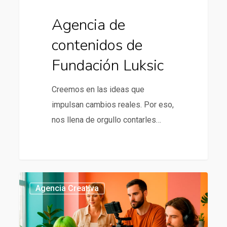
Agencia de
contenidos de
Fundación Luksic
Creemos en las ideas que
impulsan cambios reales. Por eso,
nos llena de orgullo contarles…
Agencia
437
Agencia Creativa
creativa
en
Chile