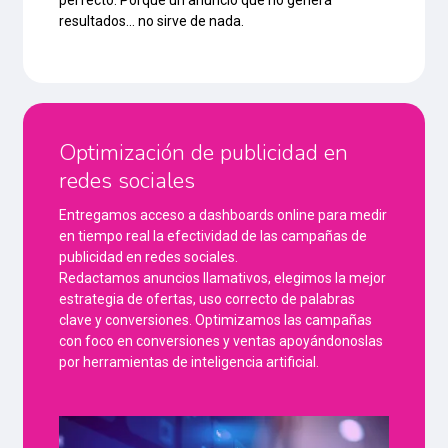
perfecto. Porque un anuncio que no genera
resultados… no sirve de nada.
Optimización de publicidad en
redes sociales
Entregamos acceso a dashboards online para medir
en tiempo real la efectividad de las campañas de
publicidad en redes sociales.
Redactamos anuncios llamativos, elegimos la mejor
estrategia de ofertas, uso correcto de palabras
clave y conversiones. Optimizamos las campañas
con foco en conversiones y ventas apoyándonoslas
por herramientas de inteligencia artificial.