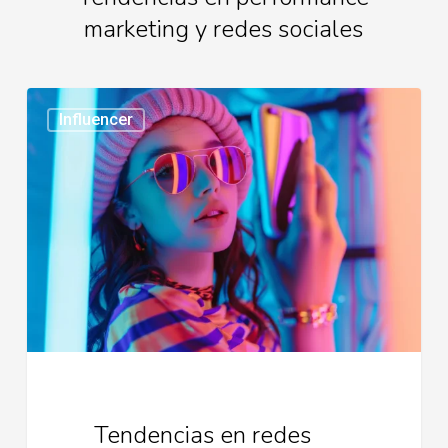
marketing y redes sociales
Tendencias
Influencer
en
redes
sociales
2026
Tendencias en redes