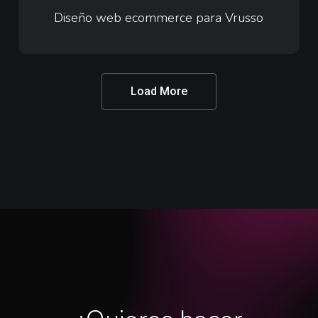
web
Diseño web ecommerce para Vrusso
ecommerce
para
Vrusso
Load More