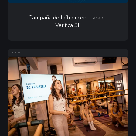
Campaña
de
Campaña de Influencers para e-
Verifica SII
Influencers
para
e-
Verifica
Infuencers
SII
para
Merz
Aesthetics