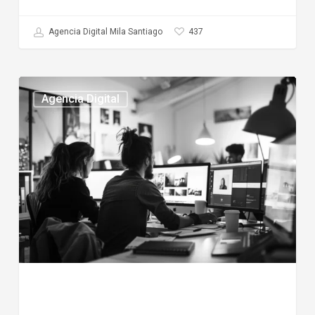
437
Agencia Digital Mila Santiago
Mejores
Agencia Digital
agencias
digitales
en
chile